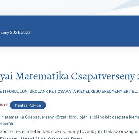
rseny 2021/2022
yai Matematika Csapatverseny 
ETI FORDULÓN ISKOLÁNK KÉT CSAPATA KIEMELKEDŐ EREDMÉNY ÉRT EL.
 15:09
,
Mentés PDF-be
i Matematika Csapatverseny körzeti fordulóján iskolánk két csapata kiem
 került.
yezést értek el a hetedikes diákok, és így tovább jutottak az országo
 Ferenczy József Ákos, Sebestyén Barna