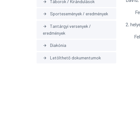
Táborok / Kirándulások
arrow_forward
Felké
Sportesemények / eredmények
arrow_forward
2. hel
Tantárgyi versenyek /
arrow_forward
eredmények
Felké
Diakónia
arrow_forward
Letölthető dokumentumok
arrow_forward