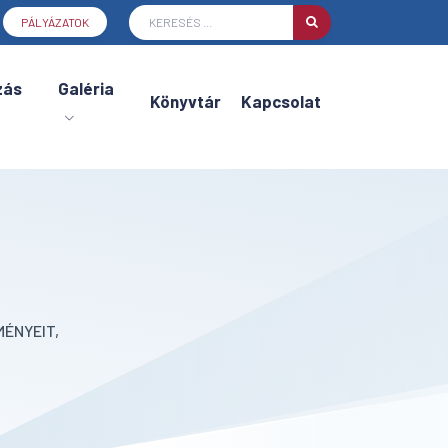
PÁLYÁZATOK
zás
Galéria
Könyvtár
Kapcsolat
ÉNYEIT,