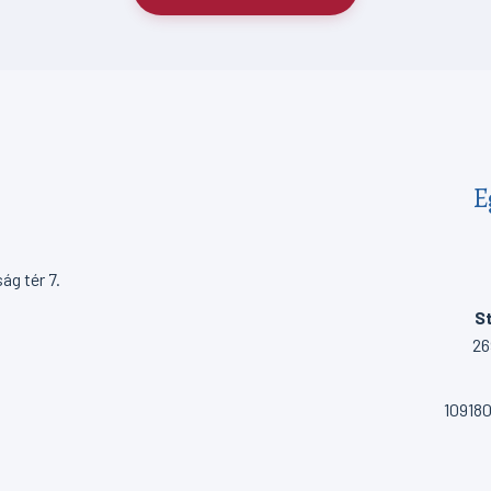
E
g tér 7.
St
26
10918