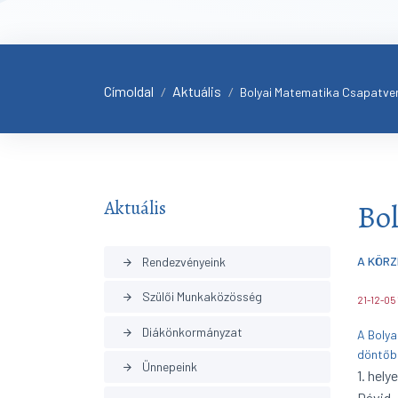
Címoldal
Aktuális
/
/
Bolyai Matematika Csapatve
Aktuális
Bol
A KÖRZ
Rendezvényeink
arrow_forward
Szülői Munkaközösség
arrow_forward
21-12-05
Diákönkormányzat
arrow_forward
A Bolya
döntőbe
Ünnepeink
arrow_forward
1. hel
Dávid,