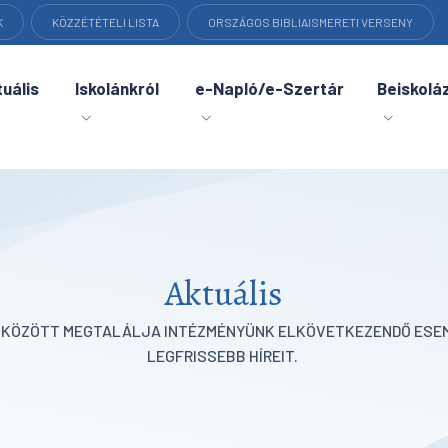
K
KÖZZÉTÉTELI LISTA
ORSZÁGOS BIBLIAISMERETI VERSENY
uális
Iskolánkról
e-Napló/e-Szertár
Beiskolá
Aktuális
K KÖZÖTT MEGTALÁLJA INTÉZMÉNYÜNK ELKÖVETKEZENDŐ ESEM
LEGFRISSEBB HÍREIT.