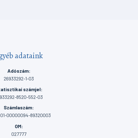
gyéb adataink
Adószám:
26933292-1-03
atisztikai számjel:
933292-8520-552-03
Számlaszám:
001-00000094-89320003
OM:
027777