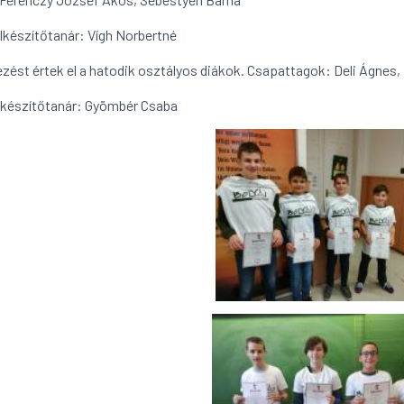
szítőtanár: Vígh Norbertné
yezést értek el a hatodik osztályos diákok. Csapattagok: Deli Ágne
szítőtanár: Gyömbér Csaba