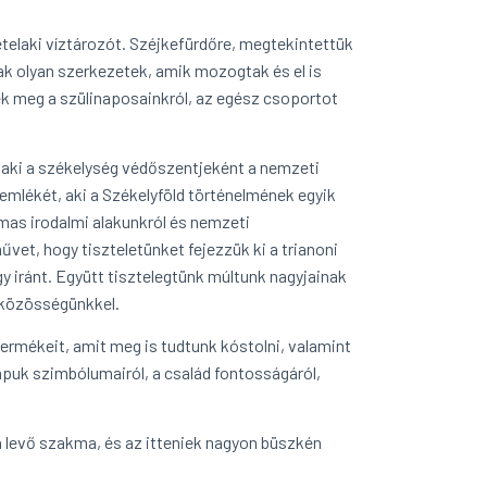
Zetelaki víztározót. Széjkefürdőre, megtekintettük
ak olyan szerkezetek, amik mozogtak és el is
ek meg a szülinaposainkról, az egész csoportot
aki a székelység védőszentjeként a nemzeti
emlékét, aki a Székelyföld történelmének egyik
lmas irodalmi alakunkról és nemzeti
t, hogy tiszteletünket fejezzük ki a trianoni
y iránt. Együtt tisztelegtünk múltunk nagyjainak
 közösségünkkel.
 termékeit, amit meg is tudtunk kóstolni, valamint
apuk szimbólumairól, a család fontosságáról,
n levő szakma, és az itteniek nagyon büszkén