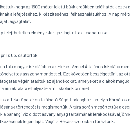
hattuk, hogy az 1500 méter feletti bükk erdőkben találhatóak ezek
nak a lefejtéséhez, kikészítéséhez, felhasználásukhoz. A nap méltán
áját, agyagtálát.
ap felejthetetlen élményekkel gazdagította a csapatunkat.
prilis 03. csütörtök
r a falu magyar iskolájában az Elekes Vencel Általános Iskolába men
tóhelyettes asszony mondott el. Ezt követően beszélgettünk az otta
 látogatás végén átadtuk az ajándékokat, amelyeket a diákok maguk 
la emlékfalára elhelyezte a mi iskolánk címerét.
unk a Tekerőpatakon található Súgó-barlanghoz, amely a Kárpátok eg
ulásának történetét is megismertük. A túra során megértettük a cs
k a barlangi víz oldott ásványianyag tartalmának lerakódásával jönnek
etkezésének legendáját. Végül a Békás-szorosban túráztunk.