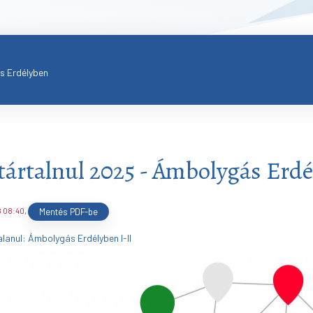
s Erdélyben
ártalnul 2025 - Ámbolygás Erd
8 08:40
,
Mentés PDF-be
lanul: Ámbolygás Erdélyben I-II