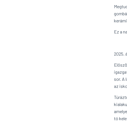
Megtud
gombák
kerámi
Ez a n
2025. á
Előszö
igazga
sor. A
az isko
Túrázt
kialak
amelye
tó kel