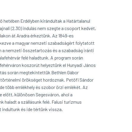
ő hetében Erdélyben kirándultak a Határtalanul
nali (2.30) indulás nem szegte a csoport kedvét,
ylakon át Aradra érkeztünk. Az 1849-es
ékezve a magyar nemzeti szabadságért folytatott
n a nemzeti összetartozás és a szabadság iránti
yulafehérvár felé haladtunk. A program során
afehérváron koszorút helyeztünk el Hunyadi János
gatás során megtekintettük Bethlen Gábor
 történelmi örökséget hordoznak. Petőfi Sándor
 de több emlékhely és szobor őrzi emlékét. Az
e előtt, különösen Segesváron, ahol a
k haladt a szállásunk felé. Falusi turizmus
indultunk és ide tértünk vissza.