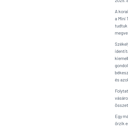
2025. á
A kora
a Mini
tudtuk
megven
Székel
identi
kiemel
gondol
békesz
és azo
Folyta
vásáro
összet
Egy má
őrzik 