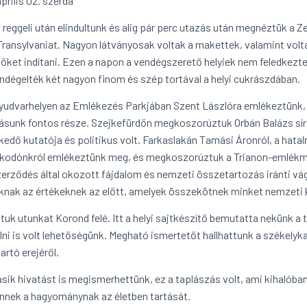
prilis 02. szerda
i reggeli után elindultunk és alig pár perc utazás után megnéztük a 
 Transylvaniat. Nagyon látványosak voltak a makettek, valamint volt
 őket indítani. Ezen a napon a vendégszerető helyiek nem feledkezt
dégelték két nagyon finom és szép tortával a helyi cukrászdában.
yudvarhelyen az Emlékezés Parkjában Szent Lászlóra emlékeztünk, 
tásunk fontos része. Szejkefürdőn megkoszorúztuk Orbán Balázs sír
kedő kutatója és politikus volt. Farkaslakán Tamási Áronról, a hata
kodónkról emlékeztünk meg, és megkoszorúztuk a Trianon-emlékműve
erződés által okozott fájdalom és nemzeti összetartozás iránti vág
knak az értékeknek az előtt, amelyek összekötnek minket nemzeti
ttuk utunkat Korond felé. Itt a helyi sajtkészítő bemutatta nekünk a
lni is volt lehetőségünk. Megható ismertetőt hallhattunk a székelyk
artó erejéről.
sik hivatást is megismerhettünk, ez a taplászás volt, ami kihalóba
ennek a hagyománynak az életben tartását.