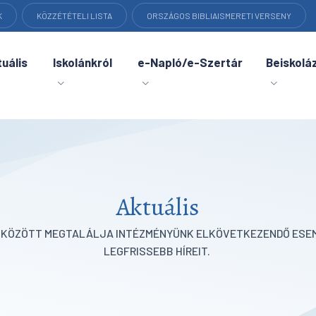
K
KÖZZÉTÉTELI LISTA
ORSZÁGOS BIBLIAISMERETI VERSENY
uális
Iskolánkról
e-Napló/e-Szertár
Beiskolá
Aktuális
K KÖZÖTT MEGTALÁLJA INTÉZMÉNYÜNK ELKÖVETKEZENDŐ ESEM
LEGFRISSEBB HÍREIT.