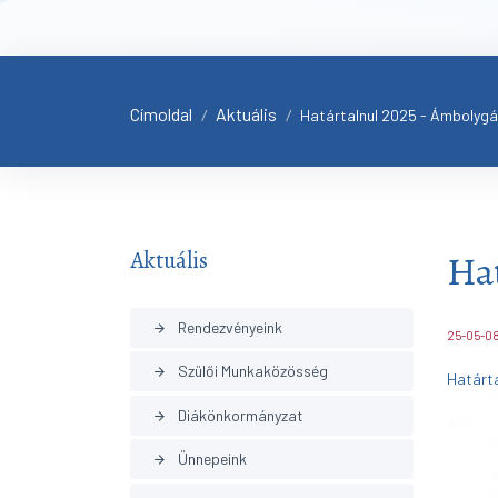
Címoldal
Aktuális
/
/
Határtalnul 2025 - Ámbolygá
Aktuális
Hat
Rendezvényeink
arrow_forward
25-05-0
Szülői Munkaközösség
arrow_forward
Határta
Diákönkormányzat
arrow_forward
Ünnepeink
arrow_forward