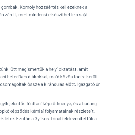
 a gombák. Komoly hozzáértés kell ezeknek a
 zárult, mert mindenki elkészíthette a saját
tünk. Ott megismertük a helyi oktatást, amit
ni hetedikes diákokkal, majd közös focira került
csomagoltak össze a kirándulás előtt. Igazgató úr
yik jelentős földtani képződménye, és a barlang
eppkőképződés kémiai folyamatainak részleteit,
 létre. Ezután a Gyilkos-tónál felelevenítettük a