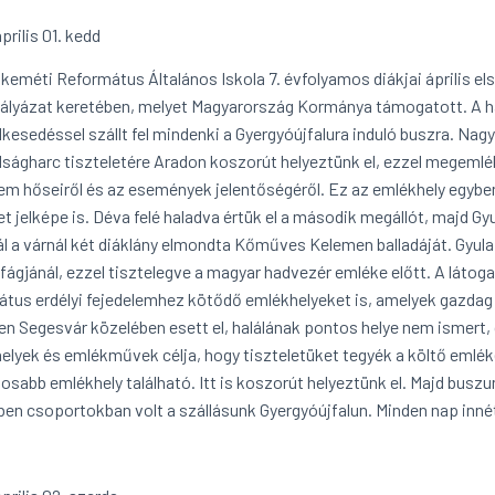
prilis 01. kedd
keméti Református Általános Iskola 7. évfolyamos diákjai április els
ályázat keretében, melyet Magyarország Kormánya támogatott. A haj
elkesedéssel szállt fel mindenki a Gyergyóújfalura induló buszra. Nag
ságharc tiszteletére Aradon koszorút helyeztünk el, ezzel megeml
em hőseiről és az események jelentőségéről. Ez az emlékhely egybe
et jelképe is. Déva felé haladva értük el a második megállót, majd G
l a várnál két diáklány elmondta Kőműves Kelemen balladáját. Gyul
fágjánál, ezzel tisztelegve a magyar hadvezér emléke előtt. A láto
átus erdélyi fejedelemhez kötődő emlékhelyeket is, amelyek gazdag
en Segesvár közelében esett el, halálának pontos helye nem ismert,
elyek és emlékművek célja, hogy tiszteletüket tegyék a költő emlék
osabb emlékhely található. Itt is koszorút helyeztünk el. Majd buszun
ben csoportokban volt a szállásunk Gyergyóújfalun. Minden nap innét 