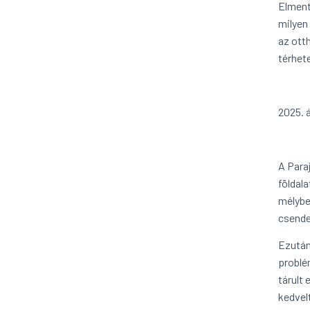
Elment
milyen
az ott
térhete
2025. á
A Para
földala
mélybe
csende
Ezután
problé
tárult
kedvel