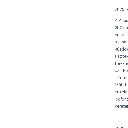
2025. á
A Kecs
2024 p
nagy l
szabad
küzdel
tisztel
Déváná
szarko
reform
1849-b
emlékh
legfont
kereté