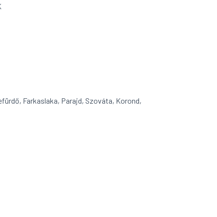
K
kefürdő, Farkaslaka, Parajd, Szováta, Korond,