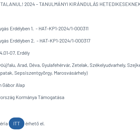
TALANUL! 2024 – TANULMÁNYI KIRÁNDULÁS HETEDIKESEKNE
gás Erdélyben 1. - HAT-KP1-2024/1-000311
gás Erdélyben 2. - HAT-KP1-2024/1-000317
4.01-07. Erdély
yóújfalu, Arad, Déva, Gyulafehérvár, Zetelak, Székelyudvarhely, Szej
patak, Sepsiszentgyörgy, Marosvásárhely)
n Gábor Alap
rország Kormánya Támogatása
éria
ITT
érhető el.