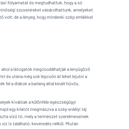
zási folyamatát és megtudhattuk, hogy a só
 minőségi szuveníreket vásárolhattunk, amelyeket
 volt, de a lényeg, hogy mindenki szép emlékkel
, ahol a látogatók megcsodálhatják a lenyűgöző
tni és utána még sok lépcsőn át lehet lejutni a
fel a diákok a barlang által kínált hűvös,
melyek kiválóak a különféle egészségügyi
majd egy kilátót megmászva a szép erdélyi táj
tiszta vízű tó, mely a természet szerelmeseinek
íz is található, keveredés nélkül. Miután