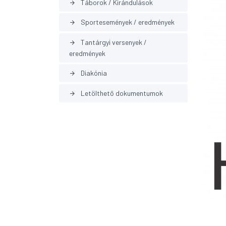
Táborok / Kirándulások
arrow_forward
Sportesemények / eredmények
arrow_forward
Tantárgyi versenyek /
arrow_forward
eredmények
Diakónia
arrow_forward
Letölthető dokumentumok
arrow_forward