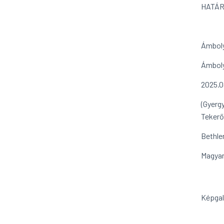
HATÁR
Ámboly
Ámboly
2025.0
(Gyerg
Tekerő
Bethle
Magya
Képgal