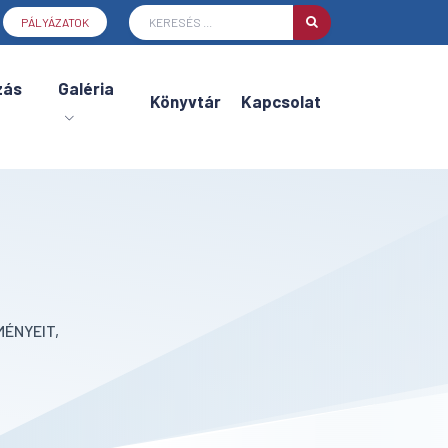
PÁLYÁZATOK
zás
Galéria
Könyvtár
Kapcsolat
ÉNYEIT,