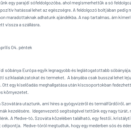
ünk egy parajdi sófeldolgozóba, ahol megismerhettük a só feldolgo
 pozitív hatással lehet az egészségre. A feldolgozó boltjában pedig
hon maradottaknak adhatunk ajándékba. A nap tartalmas, ám kimerítő
tt vissza a szállásra.
prilis 04. péntek
jdi sóbánya Európa egyik legnagyobb és leglátogatottabb sóbányája
tti sziklaalakzatokat és termeket. A bányába csak busszal lehet leju
. Ott egy kiselőadás meghallgatása után kiscsoportokban fedezhették 
s környezetet.
 Szovátára utaztunk, ami híres a gyógyvízéről és termálfürdőiről, a
mák kezelésére. Idegenvezető segítségével tettünk egy nagy túrát, 
 elénk. A Medve-tó, Szováta közelében található, egy festői, kristály
t célpontja. Medve-tóról megtudtuk, hogy egy mederben sós és édes v