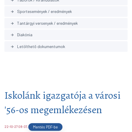
arrow_forward
Sportesemények / eredmények
arrow_forward
Tantárgyi versenyek / eredmények
arrow_forward
Diakónia
arrow_forward
Letölthető dokumentumok
arrow_forward
Iskolánk igazgatója a városi
'56-os megemlékezésen
22-10-27 09:07
,
Mentés PDF-be