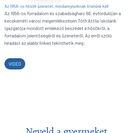
Az 1956-os hősök üzenetét, mindannyiunknak őriznünk kell
Az 1956-os forradalom és szabadságharc 66. évfordulóján a
kecskeméti városi megemlékezésen Tóth Attila iskolánk
igazgatója mondott emlékező beszédet a hősökről, a
forradalom jelentőségéről és üzenetéről. Az erről szóló
híradást az alábbi linken tekinthetik meg:
VIDEÓ
Neveld a gyermeket