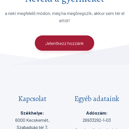
a neki megfelelő módon, még ha megöregszik, akkor sem tér el
attól!
Jelentkezz hozzánk
Kapcsolat
Egyéb adataink
Székhelye:
Adószám:
6000 Kecskemét,
26933292-1-03
Szabadság tér 7.