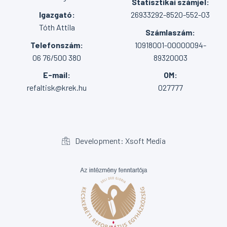
Statisztikai számjel:
Igazgató:
26933292-8520-552-03
Tóth Attila
Számlaszám:
Telefonszám:
10918001-00000094-
06 76/500 380
89320003
E-mail:
OM:
refaltisk@krek.hu
027777
Development: Xsoft Media