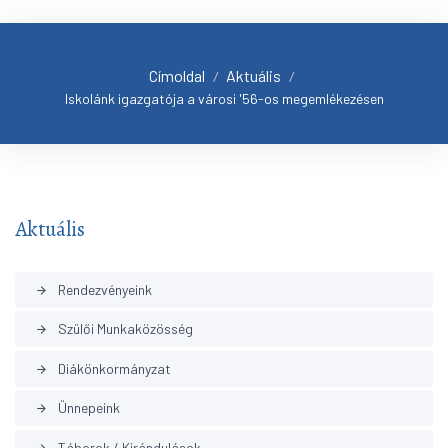
Címoldal
Aktuális
/
/
Iskolánk igazgatója a városi '56-os megemlékezésen
Aktuális
Rendezvényeink
arrow_forward
Szülői Munkaközösség
arrow_forward
Diákönkormányzat
arrow_forward
Ünnepeink
arrow_forward
Táborok / Kirándulások