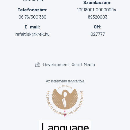
Számlaszám:
Telefonszám:
10918001-00000094-
06 76/500 380
89320003
E-mail:
OM:
refaltisk@krek.hu
027777
Development: Xsoft Media