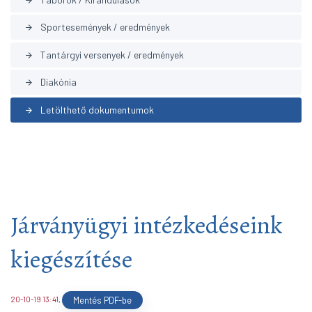
arrow_forward
Sportesemények / eredmények
arrow_forward
Tantárgyi versenyek / eredmények
arrow_forward
Diakónia
arrow_forward
Letölthető dokumentumok
arrow_forward
Járványügyi intézkedéseink
kiegészítése
20-10-19 13:41
,
Mentés PDF-be