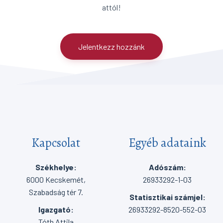
attól!
Jelentkezz hozzánk
Kapcsolat
Egyéb adataink
Székhelye:
Adószám:
6000 Kecskemét,
26933292-1-03
Szabadság tér 7.
Statisztikai számjel:
Igazgató:
26933292-8520-552-03
Tóth Attila