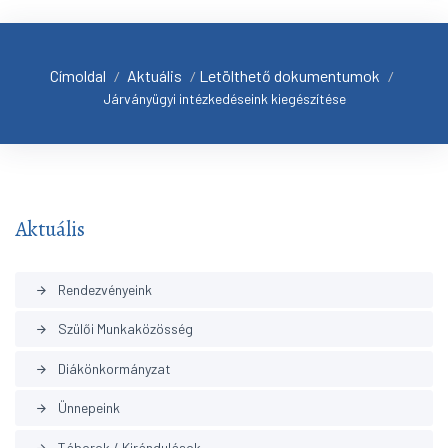
Címoldal
Aktuális
Letölthető dokumentumok
/
/
/
Járványügyi intézkedéseink kiegészítése
Aktuális
Rendezvényeink
arrow_forward
Szülői Munkaközösség
arrow_forward
Diákönkormányzat
arrow_forward
Ünnepeink
arrow_forward
Táborok / Kirándulások