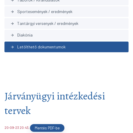
arrow_forward
Sportesemények / eredmények
arrow_forward
Tantárgyi versenyek / eredmények
arrow_forward
Diakónia
arrow_forward
Letölthető dokumentumok
arrow_forward
Járványügyi intézkedési
tervek
20-09-23 20:43
,
Mentés PDF-be