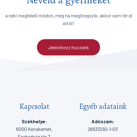
a neki megfelelő módon, még ha megöregszik, akkor sem tér el
attól!
Jelentkezz hozzánk
Kapcsolat
Egyéb adataink
Székhelye:
Adószám:
6000 Kecskemét,
26933292-1-03
Szabadság tér 7.