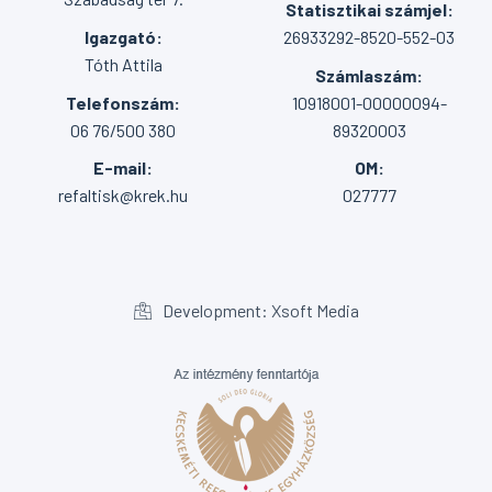
Statisztikai számjel:
Igazgató:
26933292-8520-552-03
Tóth Attila
Számlaszám:
Telefonszám:
10918001-00000094-
06 76/500 380
89320003
E-mail:
OM:
refaltisk@krek.hu
027777
Development: Xsoft Media