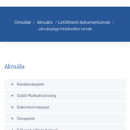
Címoldal
Aktuális
Letölthető dokumentumok
/
/
/
Járványügyi intézkedési tervek
Aktuális
Rendezvényeink
arrow_forward
Szülői Munkaközösség
arrow_forward
Diákönkormányzat
arrow_forward
Ünnepeink
arrow_forward
Táborok / Kirándulások