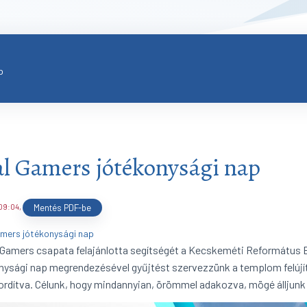
p
l Gamers jótékonysági nap
 09:04
,
Mentés PDF-be
mers jótékonysági nap
 Gamers csapata felajánlotta segítségét a Kecskeméti Református
nysági nap megrendezésével gyűjtést szervezzünk a templom felújítás
fordítva. Célunk, hogy mindannyian, örömmel adakozva, mögé álljun