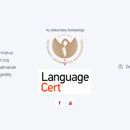
ormátus
n jog
De
rtalmának
gedély