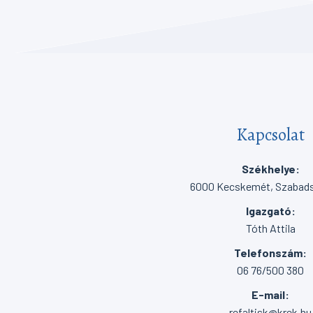
Kapcsolat
Székhelye:
6000 Kecskemét, Szabadsá
Igazgató:
Tóth Attila
Telefonszám:
06 76/500 380
E-mail:
refaltisk@krek.hu