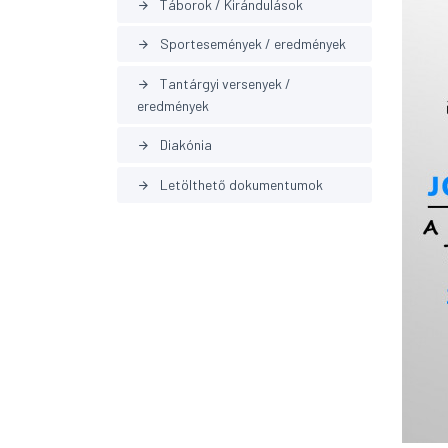
Táborok / Kirándulások
arrow_forward
Sportesemények / eredmények
arrow_forward
Tantárgyi versenyek /
arrow_forward
eredmények
Diakónia
arrow_forward
Letölthető dokumentumok
arrow_forward