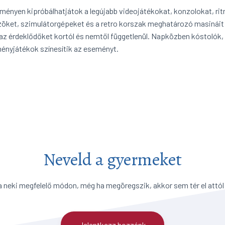
ményen kipróbálhatjátok a legújabb videojátékokat, konzolokat, rit
öket, szimulátorgépeket és a retro korszak meghatározó masináit 
 az érdeklődőket kortól és nemtől függetlenül. Napközben kóstolók
ényjátékok színesítik az eseményt.
Neveld a gyermeket
a neki megfelelő módon, még ha megöregszik, akkor sem tér el attól
Jelentkezz hozzánk