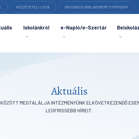
K
KÖZZÉTÉTELI LISTA
ORSZÁGOS BIBLIAISMERETI VERSENY
uális
Iskolánkról
e-Napló/e-Szertár
Beiskolá
Aktuális
K KÖZÖTT MEGTALÁLJA INTÉZMÉNYÜNK ELKÖVETKEZENDŐ ESEM
LEGFRISSEBB HÍREIT.