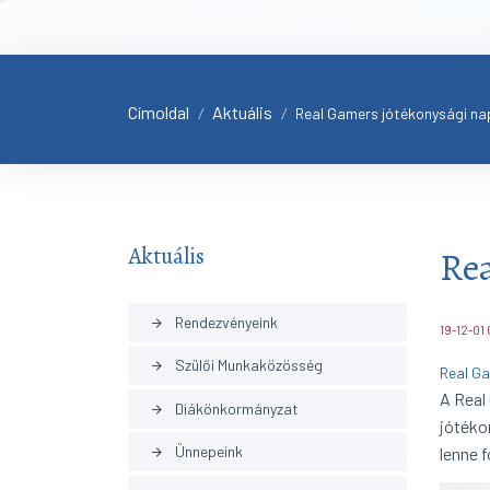
Címoldal
Aktuális
/
/
Real Gamers jótékonysági na
Aktuális
Rea
Rendezvényeink
arrow_forward
19-12-01
Szülői Munkaközösség
arrow_forward
Real Ga
A Real
Diákönkormányzat
arrow_forward
jótéko
Ünnepeink
lenne 
arrow_forward