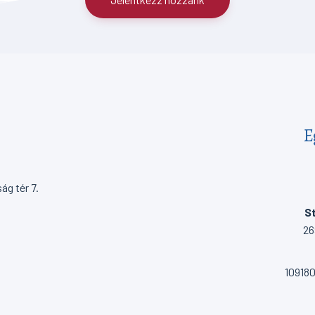
E
g tér 7.
St
26
10918