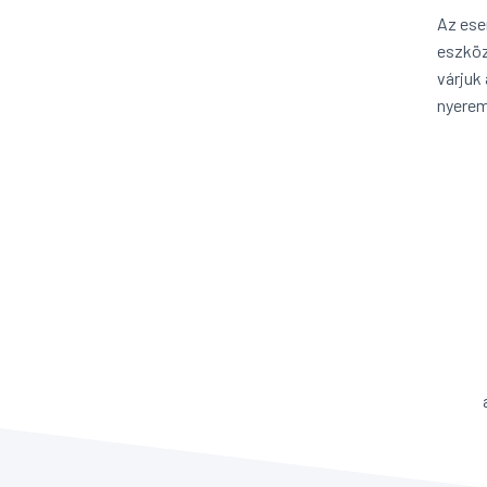
Az ese
eszköz
várjuk
nyerem