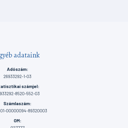
gyéb adataink
Adószám:
26933292-1-03
atisztikai számjel:
933292-8520-552-03
Számlaszám:
001-00000094-89320003
OM:
027777