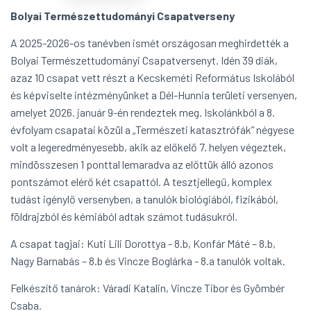
Bolyai Természettudományi Csapatverseny
A 2025-2026-os tanévben ismét országosan meghirdették a
Bolyai Természettudományi Csapatversenyt. Idén 39 diák,
azaz 10 csapat vett részt a Kecskeméti Református Iskolából
és képviselte intézményünket a Dél-Hunnia területi versenyen,
amelyet 2026. január 9-én rendeztek meg. Iskolánkból a 8.
évfolyam csapatai közül a „Természeti katasztrófák” négyese
volt a legeredményesebb, akik az előkelő 7. helyen végeztek,
mindösszesen 1 ponttal lemaradva az előttük álló azonos
pontszámot elérő két csapattól. A tesztjellegű, komplex
tudást igénylő versenyben, a tanulók biológiából, fizikából,
földrajzból és kémiából adtak számot tudásukról.
A csapat tagjai: Kuti Lili Dorottya - 8.b, Konfár Máté – 8.b,
Nagy Barnabás – 8.b és Vincze Boglárka - 8.a tanulók voltak.
Felkészítő tanárok: Váradi Katalin, Vincze Tibor és Gyömbér
Csaba.