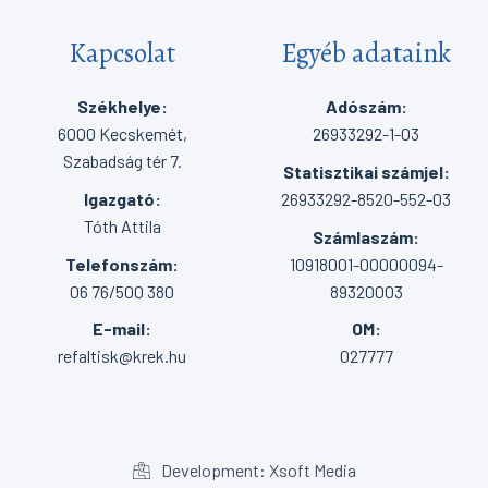
Kapcsolat
Egyéb adataink
Székhelye:
Adószám:
6000 Kecskemét,
26933292-1-03
Szabadság tér 7.
Statisztikai számjel:
Igazgató:
26933292-8520-552-03
Tóth Attila
Számlaszám:
Telefonszám:
10918001-00000094-
06 76/500 380
89320003
E-mail:
OM:
refaltisk@krek.hu
027777
Development: Xsoft Media