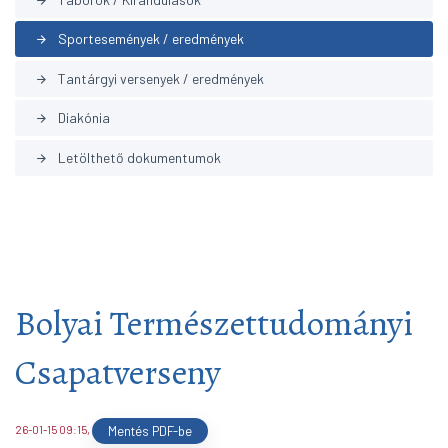
arrow_forward
Sportesemények / eredmények
arrow_forward
Tantárgyi versenyek / eredmények
arrow_forward
Diakónia
arrow_forward
Letölthető dokumentumok
arrow_forward
Bolyai Természettudományi
Csapatverseny
26-01-15 09:15
,
Mentés PDF-be