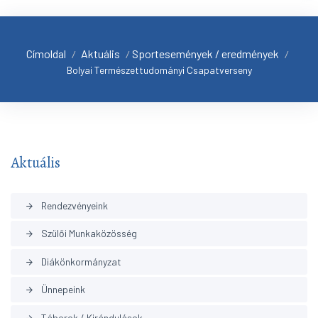
Címoldal
Aktuális
Sportesemények / eredmények
/
/
/
Bolyai Természettudományi Csapatverseny
Aktuális
Rendezvényeink
arrow_forward
Szülői Munkaközösség
arrow_forward
Diákönkormányzat
arrow_forward
Ünnepeink
arrow_forward
Táborok / Kirándulások