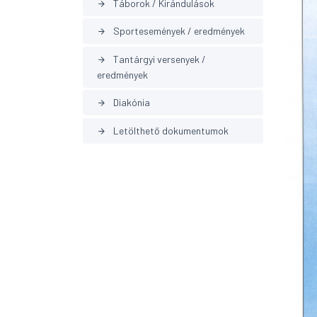
Táborok / Kirándulások
arrow_forward
Sportesemények / eredmények
arrow_forward
Tantárgyi versenyek /
arrow_forward
eredmények
Diakónia
arrow_forward
Letölthető dokumentumok
arrow_forward