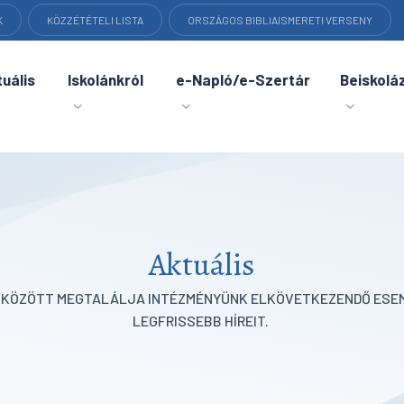
K
KÖZZÉTÉTELI LISTA
ORSZÁGOS BIBLIAISMERETI VERSENY
uális
Iskolánkról
e-Napló/e-Szertár
Beiskolá
Aktuális
K KÖZÖTT MEGTALÁLJA INTÉZMÉNYÜNK ELKÖVETKEZENDŐ ESEM
LEGFRISSEBB HÍREIT.