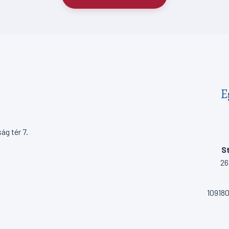
E
g tér 7.
St
26
10918