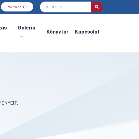
PÁLYÁZATOK
zás
Galéria
Könyvtár
Kapcsolat
ÉNYEIT,