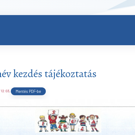
év kezdés tájékoztatás
 12:03
,
Mentés PDF-be