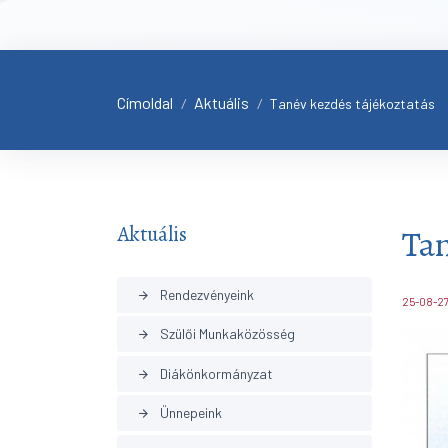
Címoldal
Aktuális
/
/
Tanév kezdés tájékoztatás
Aktuális
Tan
Rendezvényeink
arrow_forward
25-08-27
Szülői Munkaközösség
arrow_forward
Diákönkormányzat
arrow_forward
Ünnepeink
arrow_forward