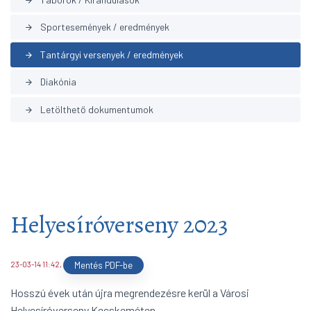
arrow_forward
Sportesemények / eredmények
arrow_forward
Tantárgyi versenyek / eredmények
arrow_forward
Diakónia
arrow_forward
Letölthető dokumentumok
arrow_forward
Helyesíróverseny 2023
23-03-14 11:42
,
Mentés PDF-be
Hosszú évek után újra megrendezésre kerül a Városi
Helyesíróverseny Kecskeméten.