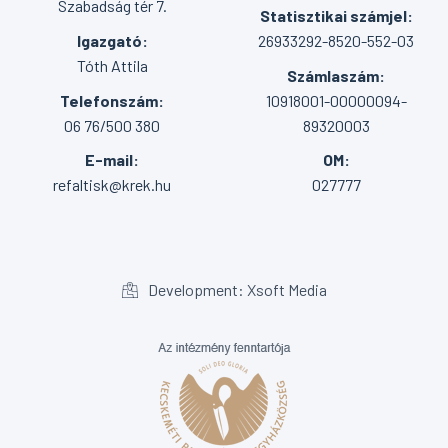
Szabadság tér 7.
Statisztikai számjel:
Igazgató:
26933292-8520-552-03
Tóth Attila
Számlaszám:
Telefonszám:
10918001-00000094-
06 76/500 380
89320003
E-mail:
OM:
refaltisk@krek.hu
027777
Development: Xsoft Media