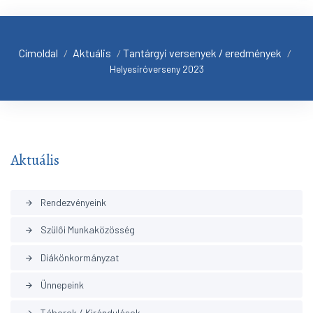
Címoldal
Aktuális
Tantárgyi versenyek / eredmények
/
/
/
Helyesíróverseny 2023
Aktuális
Rendezvényeink
arrow_forward
Szülői Munkaközösség
arrow_forward
Diákönkormányzat
arrow_forward
Ünnepeink
arrow_forward
Táborok / Kirándulások