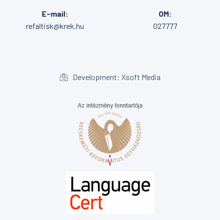
E-mail:
OM:
refaltisk@krek.hu
027777
Development: Xsoft Media