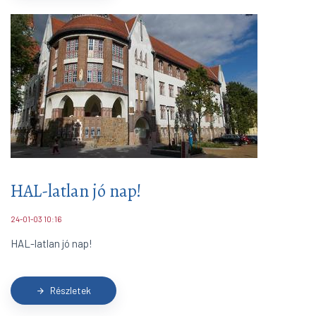
HAL-latlan jó nap!
24-01-03 10:16
HAL-latlan jó nap!
Részletek
arrow_forward