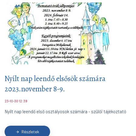
Nyílt nap leendő elsősök számára
2023.november 8-9.
23-10-30 12:39
Nyílt nap leendő első osztályosok számára - szülői tájékoztató
Részletek
arrow_forward