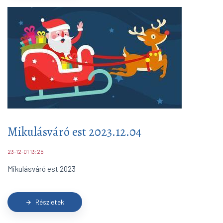
Mikulásváró est 2023.12.04
23-12-01 13:25
Mikulásváró est 2023
Részletek
arrow_forward