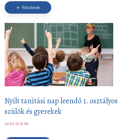
Részletek
arrow_forward
Nyílt tanítási nap leendő 1. osztályos
szülők és gyerekek
24-02-12 13:08