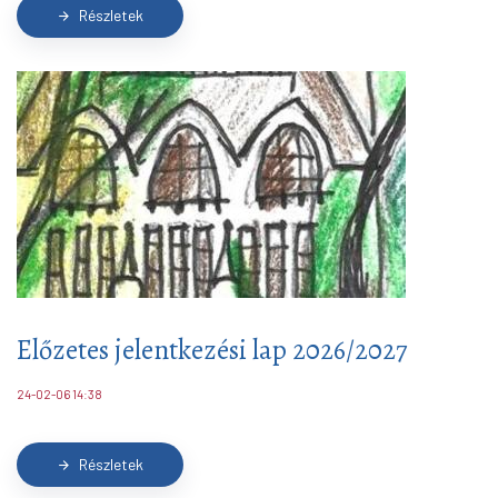
Részletek
arrow_forward
Előzetes jelentkezési lap 2026/2027
24-02-06 14:38
Részletek
arrow_forward