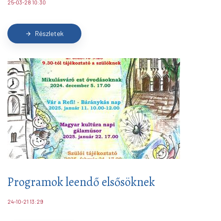
25-03-28 10:30
Részletek
arrow_forward
Programok leendő elsősöknek
24-10-21 13:29