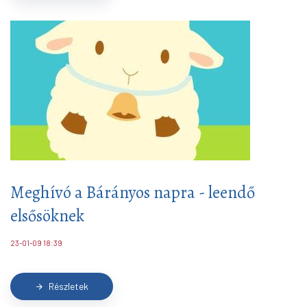
Meghívó a Bárányos napra - leendő
elsősöknek
23-01-09 18:39
Részletek
arrow_forward