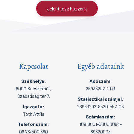
Jelentkezz hozzánk
Kapcsolat
Egyéb adataink
Székhelye:
Adószám:
6000 Kecskemét,
26933292-1-03
Szabadság tér 7.
Statisztikai számjel:
Igazgató:
26933292-8520-552-03
Tóth Attila
Számlaszám:
Telefonszám:
10918001-00000094-
06 76/500 380
89320003