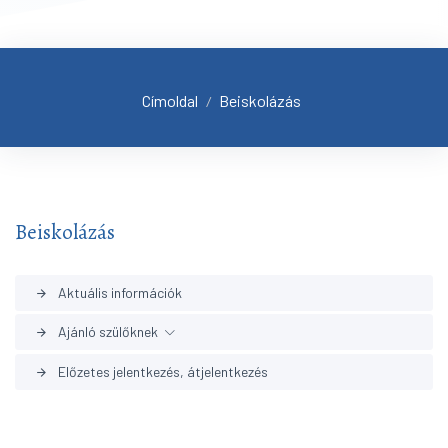
Címoldal
Beiskolázás
/
Beiskolázás
Aktuális információk
arrow_forward
Ajánló szülőknek
arrow_forward
Előzetes jelentkezés, átjelentkezés
arrow_forward
Aktuális 2025/26
arrow_forward
Archívum
arrow_forward