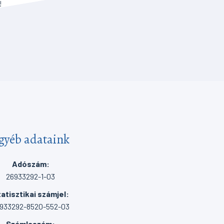
!
gyéb adataink
Adószám:
26933292-1-03
atisztikai számjel:
933292-8520-552-03
Számlaszám: