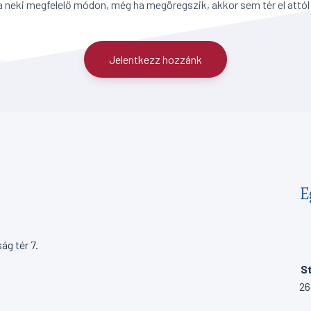
a neki megfelelő módon, még ha megöregszik, akkor sem tér el attól
Jelentkezz hozzánk
E
g tér 7.
St
26