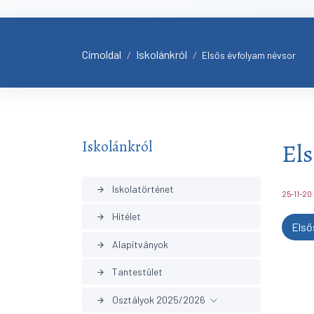
Címoldal
Iskolánkról
/
/
Elsős évfolyam névsor
Iskolánkról
Els
Iskolatörténet
arrow_forward
25-11-20
Hitélet
arrow_forward
Első
Alapítványok
arrow_forward
Tantestület
arrow_forward
Osztályok 2025/2026
arrow_forward