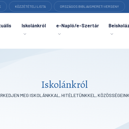
K
KÖZZÉTÉTELI LISTA
ORSZÁGOS BIBLIAISMERETI VERSENY
uális
Iskolánkról
e-Napló/e-Szertár
Beiskolá
Iskolánkról
ERKEDJEN MEG ISKOLÁNKKAL, HITÉLETÜNKKEL, KÖZÖSSÉGEINK