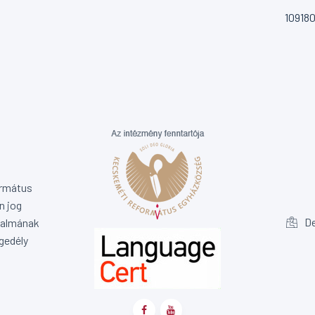
10918
ormátus
n jog
De
rtalmának
gedély