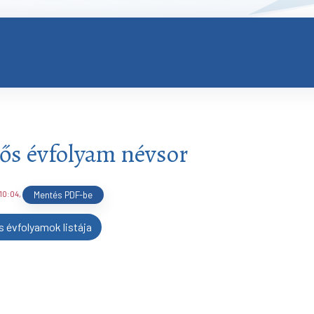
ős évfolyam névsor
 10:04
,
Mentés PDF-be
s évfolyamok listája