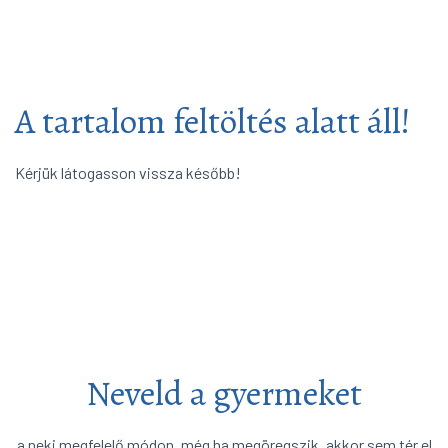
Városi
arrow_forward
A tartalom feltöltés alatt áll!
Kérjük látogasson vissza később!
Neveld a gyermeket
a neki megfelelő módon, még ha megöregszik, akkor sem tér el