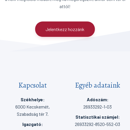
attól!
Jelentkezz hozzánk
Kapcsolat
Egyéb adataink
Székhelye:
Adószám:
6000 Kecskemét,
26933292-1-03
Szabadság tér 7.
Statisztikai számjel:
Igazgató:
26933292-8520-552-03