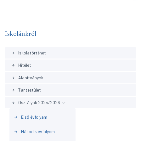
Iskolánkról
Iskolatörténet
arrow_forward
Hitélet
arrow_forward
Alapítványok
arrow_forward
Tantestület
arrow_forward
Osztályok 2025/2026
arrow_forward
Első évfolyam
arrow_forward
Második évfolyam
arrow_forward