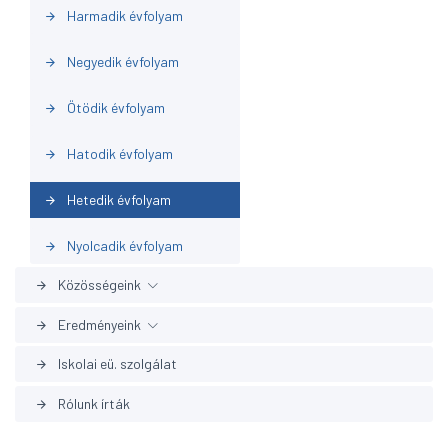
Harmadik évfolyam
arrow_forward
Negyedik évfolyam
arrow_forward
Ötödik évfolyam
arrow_forward
Hatodik évfolyam
arrow_forward
Hetedik évfolyam
arrow_forward
Nyolcadik évfolyam
arrow_forward
Közösségeink
arrow_forward
Eredményeink
arrow_forward
Cserkészek
arrow_forward
Iskolai eü. szolgálat
arrow_forward
Országos
arrow_forward
Sportkörök
arrow_forward
Rólunk írták
arrow_forward
Megyei
arrow_forward
Diákönkormányzat
arrow_forward