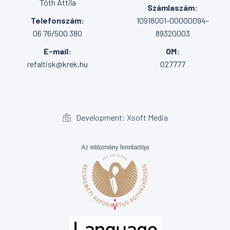
Tóth Attila
Számlaszám:
Telefonszám:
10918001-00000094-
06 76/500 380
89320003
E-mail:
OM:
refaltisk@krek.hu
027777
Development: Xsoft Media