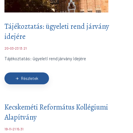
Tájékoztatás: ügyeleti rend járvány
idejére
20-03-23 13:21
Tájékoztatás: ügyeleti rend járvány idejére
Részletek
arrow_forward
Kecskeméti Református Kollégiumi
Alapítvány
19-11-21 15:31