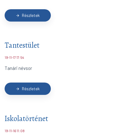
Részletek
arrow_forward
Tantestület
19-11-17 17:54
Tanári névsor
Részletek
arrow_forward
Iskolatörténet
19-11-16 11:08