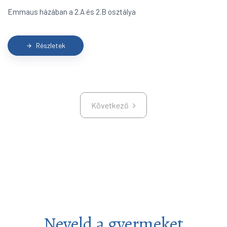
Emmaus házában a 2.A és 2.B osztálya
Részletek
arrow_forward
Következő
Következő
Neveld a gyermeket