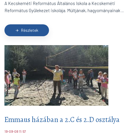
A Kecskeméti Református Általános Iskola a Kecskeméti
Református Gyülekezet iskolája. Múltjának, hagyományainak ...
Részletek
arrow_forward
Emmaus házában a 2.C és 2.D osztálya
19-09-08 11:57