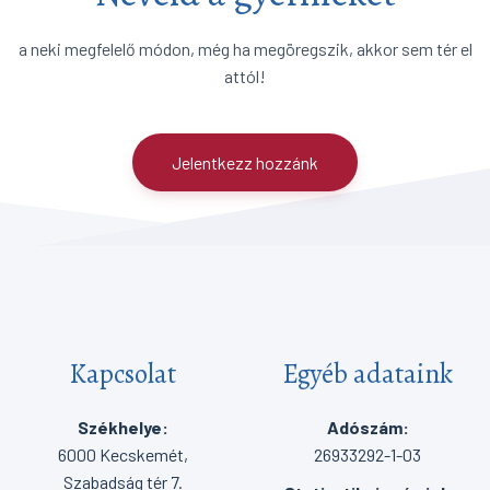
a neki megfelelő módon, még ha megöregszik, akkor sem tér el
attól!
Jelentkezz hozzánk
Kapcsolat
Egyéb adataink
Székhelye:
Adószám:
6000 Kecskemét,
26933292-1-03
Szabadság tér 7.