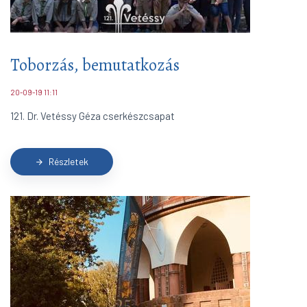
Toborzás, bemutatkozás
20-09-19 11:11
121. Dr. Vetéssy Géza cserkészcsapat
Részletek
arrow_forward