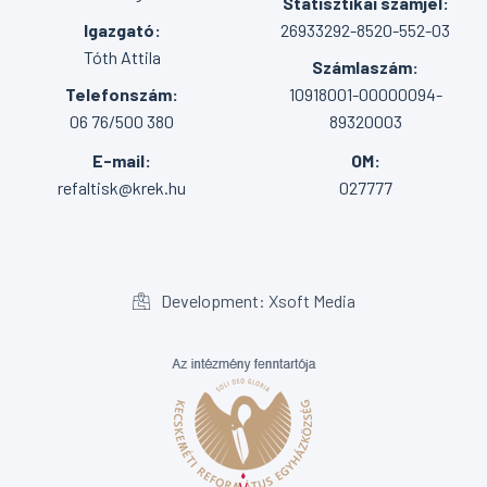
Statisztikai számjel:
Igazgató:
26933292-8520-552-03
Tóth Attila
Számlaszám:
Telefonszám:
10918001-00000094-
06 76/500 380
89320003
E-mail:
OM:
refaltisk@krek.hu
027777
Development: Xsoft Media