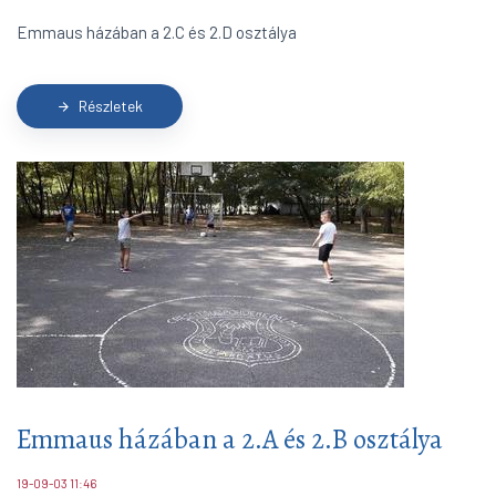
Emmaus házában a 2.C és 2.D osztálya
Részletek
arrow_forward
Emmaus házában a 2.A és 2.B osztálya
19-09-03 11:46