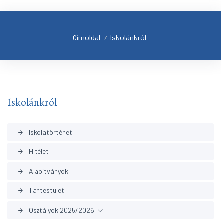
Címoldal
Iskolánkról
/
Iskolánkról
Iskolatörténet
arrow_forward
Hitélet
arrow_forward
Alapítványok
arrow_forward
Tantestület
arrow_forward
Osztályok 2025/2026
arrow_forward